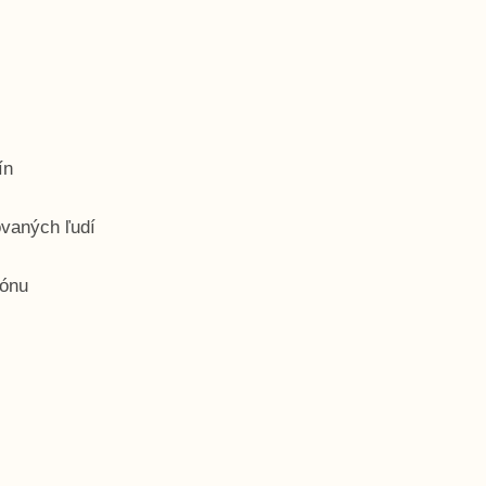
pín
ovaných ľudí
iónu