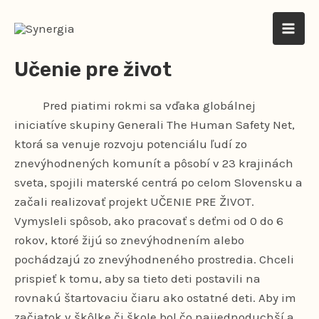
Preskočiť
na
MAI
obsah
Učenie pre život
ME
Pred piatimi rokmi sa vďaka globálnej
iniciatíve skupiny Generali The Human Safety Net,
ktorá sa venuje rozvoju potenciálu ľudí zo
znevýhodnených komunít a pôsobí v 23 krajinách
sveta, spojili materské centrá po celom Slovensku a
začali realizovať projekt UČENIE PRE ŽIVOT.
Vymysleli spôsob, ako pracovať s deťmi od 0 do 6
rokov, ktoré žijú so znevýhodnením alebo
pochádzajú zo znevýhodneného prostredia. Chceli
prispieť k tomu, aby sa tieto deti postavili na
rovnakú štartovaciu čiaru ako ostatné deti. Aby im
začiatok v škôlke či škole bol čo najjednoduchší a