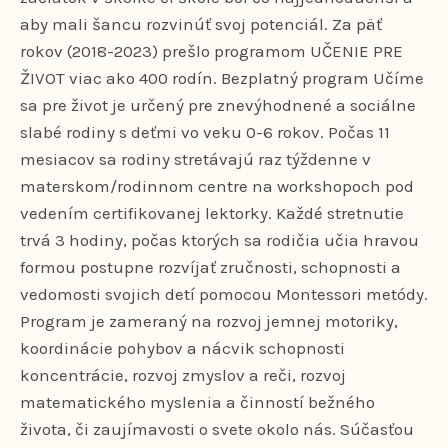
aby mali šancu rozvinúť svoj potenciál. Za päť
rokov (2018-2023) prešlo programom UČENIE PRE
ŽIVOT viac ako 400 rodín. Bezplatný program Učíme
sa pre život je určený pre znevýhodnené a sociálne
slabé rodiny s deťmi vo veku 0-6 rokov. Počas 11
mesiacov sa rodiny stretávajú raz týždenne v
materskom/rodinnom centre na workshopoch pod
vedením certifikovanej lektorky. Každé stretnutie
trvá 3 hodiny, počas ktorých sa rodičia učia hravou
formou postupne rozvíjať zručnosti, schopnosti a
vedomosti svojich detí pomocou Montessori metódy.
Program je zameraný na rozvoj jemnej motoriky,
koordinácie pohybov a nácvik schopnosti
koncentrácie, rozvoj zmyslov a reči, rozvoj
matematického myslenia a činností bežného
života, či zaujímavosti o svete okolo nás. Súčasťou